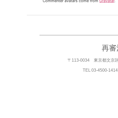
Commenter avatars come from
Gravatar
.
再審
〒113-0034 東京都
TEL 03-4500-1414 