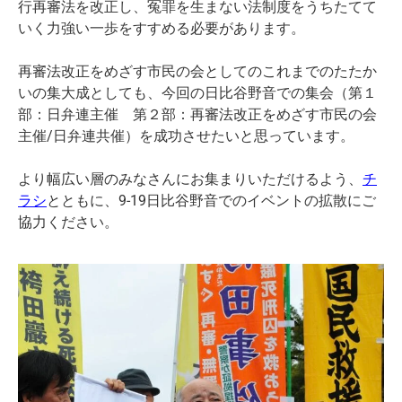
行再審法を改正し、冤罪を生
まない法制度をうちたてて
いく力強い一歩をすすめる必要がありま
す。
再審法改正をめざす市民の会としてのこれまでのたたか
いの集大成
としても、今回の日比谷野音での集会（第１
部：日弁連主催 第２部：再審法改正をめざす市民の会
主催/日弁連共催）を成功さ
せたいと思っています。
より幅広い層のみなさんにお集まりいただけるよう、
チ
ラシ
とともに、9-19日比谷野音でのイベントの拡散にご
協力くださ
い。