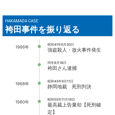
HAKAMADA CASE
袴田事件を振り返る
昭和41年6月30日
1966年
強盗殺人・放火事件発生
同年8月18日
袴田さん逮捕
昭和43年9月11日
1968年
静岡地裁 死刑判決
昭和55年11月19日
1980年
最高裁上告棄却【死刑確
定】