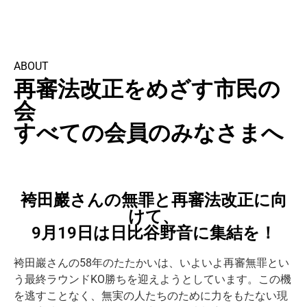
ABOUT
再審法改正をめざす市民の
会
すべての会員のみなさまへ
袴田巖さんの無罪と再審法改正に向
けて、
9月19日は日比谷野音に集結を！
袴田巖さんの58年のたたかいは、いよいよ再審無罪とい
う最終ラ
ウンドKO勝ちを迎えようとしています。この機
を逃すことなく、
無実の人たちのために力をもたない現